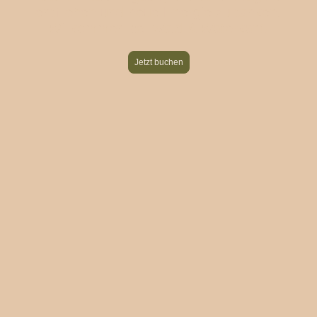
entfliehen und neue Energie zu tanken.
Willkommen bei Wald & Waterkant!
Jetzt buchen